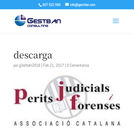
607 522 566
info@gestban.com
descarga
por
g3stb4n2016
|
Feb 21, 2017
|
0 Comentarios