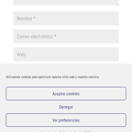
Guarda mi nombre, correo electrónico y web en este navegador
para la próxima vez que comente.
Utilizamos cookies para optimizar nuestro sitio web y nuestro servicio.
Aceptar cookies
Denegar
Ver preferencias