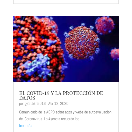
EL COVID-19 Y LA PROTECCIÓN DE
DATOS
por
g3stb4n2016
|
Abr 12, 2020
Comunicado de la AEPD sobre apps y webs de autoevaluación
del Coronavirus. La Agencia recuerda los...
leer más