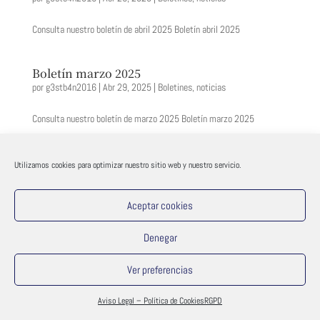
Consulta nuestro boletín de abril 2025 Boletín abril 2025
Boletín marzo 2025
por
g3stb4n2016
|
Abr 29, 2025
|
Boletines
,
noticias
Consulta nuestro boletín de marzo 2025 Boletín marzo 2025
Boletín diciembre 2024
Utilizamos cookies para optimizar nuestro sitio web y nuestro servicio.
por
g3stb4n2016
|
Dic 19, 2024
|
Boletines
,
noticias
Aceptar cookies
Consulta nuestro boletín de marzo 2024 Boletín diciembre-2024
Denegar
« Entradas más antiguas
Ver preferencias
© 2021 Gestban Consulting - iP Informatica
Aviso Legal – Política de Cookies
RGPD