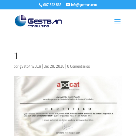
607 522 566
info@gestban.com
1
por
g3stb4n2016
|
Dic 28, 2016
|
0 Comentarios