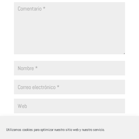
Guarda mi nombre, correo electrónico y web en este navegador
para la próxima vez que comente.
Utilizamos cookies para optimizar nuestro sitio web y nuestro servicio.