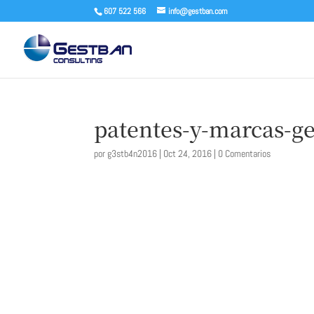
607 522 566
info@gestban.com
patentes-y-marcas-g
por
g3stb4n2016
|
Oct 24, 2016
|
0 Comentarios