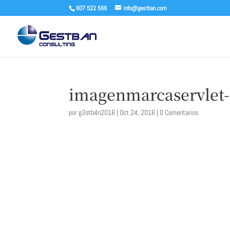
607 522 566
info@gestban.com
imagenmarcaservlet
por
g3stb4n2016
|
Oct 24, 2016
|
0 Comentarios