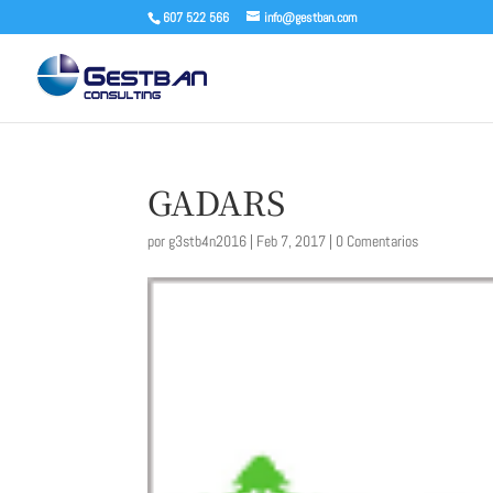
607 522 566
info@gestban.com
GADARS
por
g3stb4n2016
|
Feb 7, 2017
|
0 Comentarios