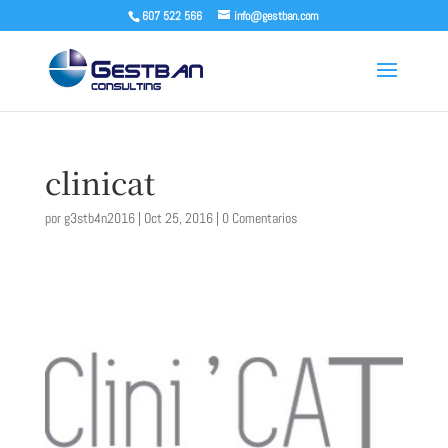
607 522 566
info@gestban.com
clinicat
por
g3stb4n2016
|
Oct 25, 2016
|
0 Comentarios