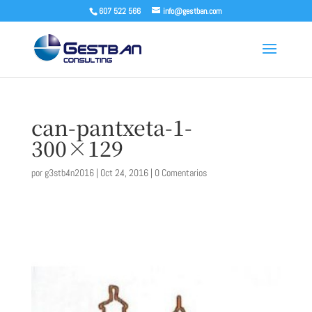
607 522 566
info@gestban.com
can-pantxeta-1-
300×129
por
g3stb4n2016
|
Oct 24, 2016
|
0 Comentarios