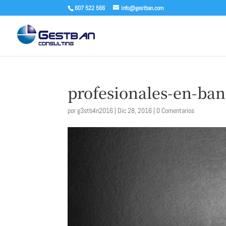
607 522 566
info@gestban.com
profesionales-en-ba
por
g3stb4n2016
|
Dic 28, 2016
|
0 Comentarios