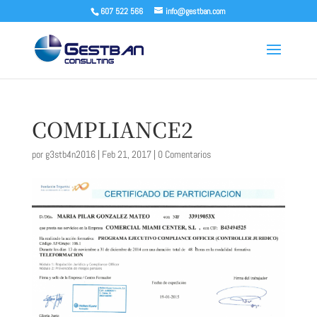
607 522 566
info@gestban.com
COMPLIANCE2
por
g3stb4n2016
|
Feb 21, 2017
|
0 Comentarios