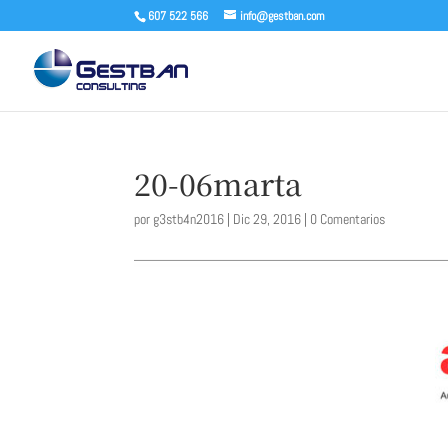
607 522 566
info@gestban.com
20-06marta
por
g3stb4n2016
|
Dic 29, 2016
|
0 Comentarios