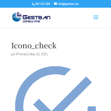
607 522 566
info@gestban.com
Icono_check
por
IPTarraco
|
May 10, 2021