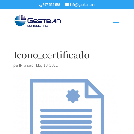
607 522 566
info@gestban.com
Icono_certificado
por
IPTarraco
|
May 10, 2021